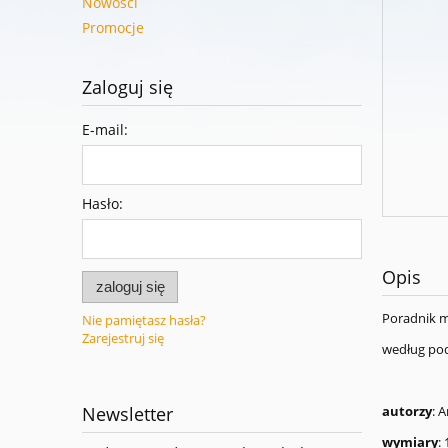
Nowości
Promocje
Zaloguj się
E-mail:
Hasło:
Opis
zaloguj się
Poradnik me
Nie pamiętasz hasła?
Zarejestruj się
według pod
Newsletter
autorzy
: 
wymiary
: