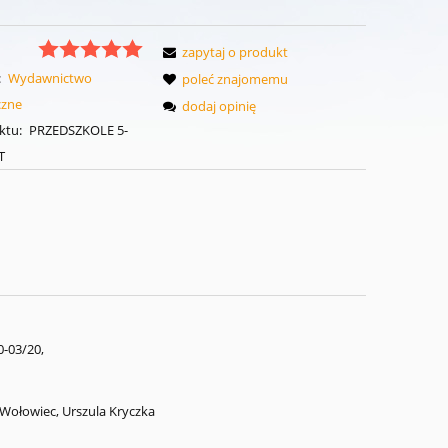
zapytaj o produkt
:
Wydawnictwo
poleć znajomemu
czne
dodaj opinię
ktu:
PRZEDSZKOLE 5-
T
-03/20,
 Wołowiec, Urszula Kryczka