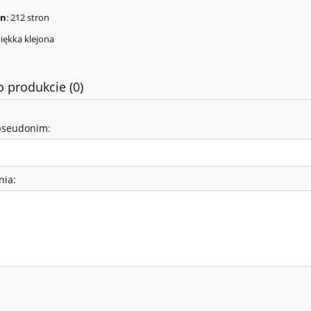
on
: 212 stron
miękka klejona
o produkcie (0)
pseudonim:
nia: